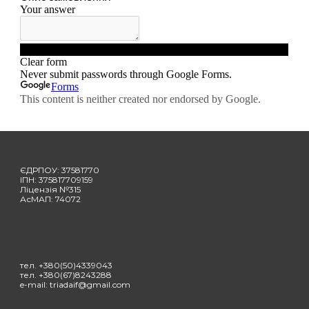
ЄДРПОУ: 37581770
ІПН: 37581770
9159
Ліцензія №315
АсМАП:
74072
тел. +380(50)4339043
тел. +380(67)8243288
e-mail: triadaif@gmail.com